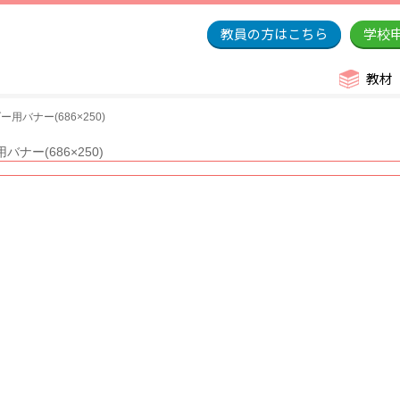
教員の方はこちら
学校
教材
用バナー(686×250)
ナー(686×250)