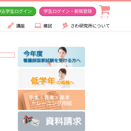
申込学生ログイン
学生ログイン・新規登録
カート
講座
模試
さわ研究所について