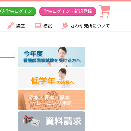
申込学生ログイン
学生ログイン・新規登録
カート
講座
模試
さわ研究所について