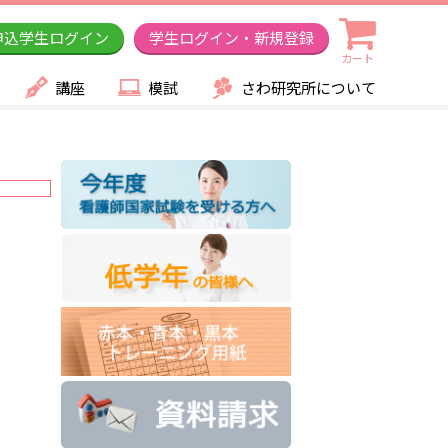
申込学生ログイン
学生ログイン・新規登録
カート
講座
模試
さわ研究所について