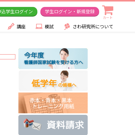
申込学生ログイン
学生ログイン・新規登録
カート
講座
模試
さわ研究所について