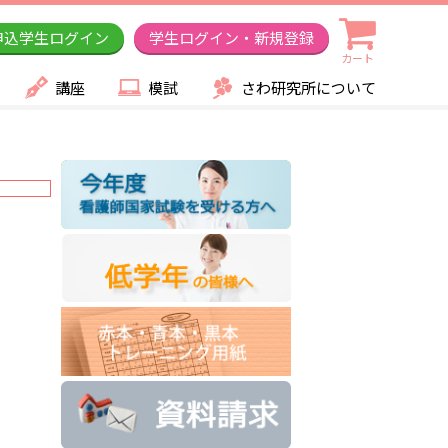
申込学生ログイン
学生ログイン・新規登録
カート
講座
模試
さわ研究所について