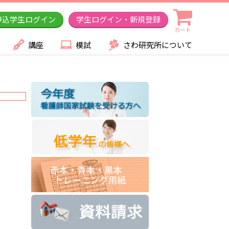
申込学生ログイン
学生ログイン・新規登録
カート
講座
模試
さわ研究所について