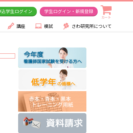
申込学生ログイン
学生ログイン・新規登録
カート
講座
模試
さわ研究所について