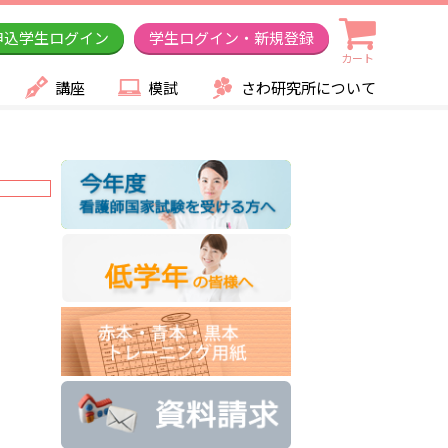
申込学生ログイン
学生ログイン・新規登録
カート
講座
模試
さわ研究所について