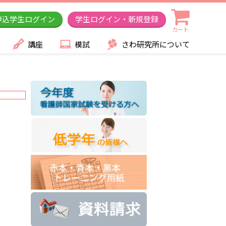
申込学生ログイン
学生ログイン・新規登録
カート
講座
模試
さわ研究所について