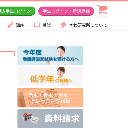
申込学生ログイン
学生ログイン・新規登録
カート
講座
模試
さわ研究所について