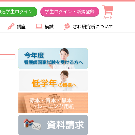
申込学生ログイン
学生ログイン・新規登録
カート
講座
模試
さわ研究所について