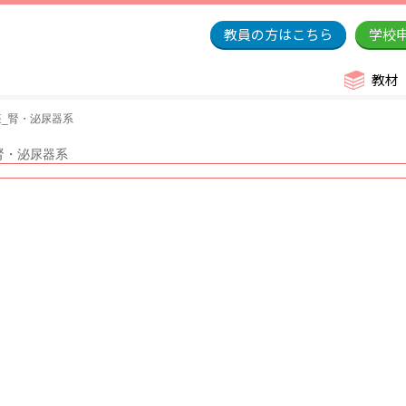
教員の方はこちら
学校
教材
_腎・泌尿器系
腎・泌尿器系