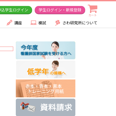
申込学生ログイン
学生ログイン・新規登録
カート
講座
模試
さわ研究所について