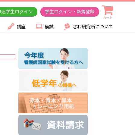
申込学生ログイン
学生ログイン・新規登録
カート
講座
模試
さわ研究所について