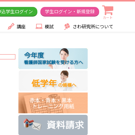
申込学生ログイン
学生ログイン・新規登録
カート
講座
模試
さわ研究所について