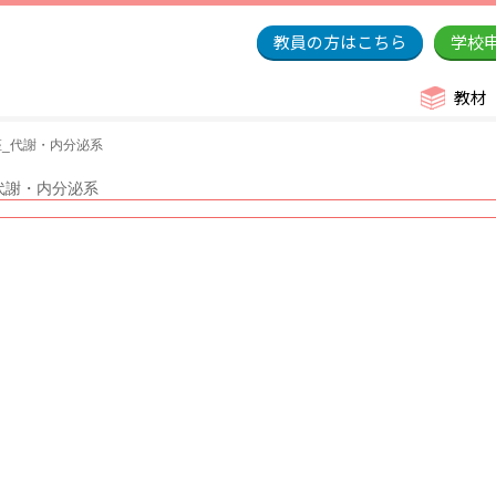
教員の方はこちら
学校
教材
_代謝・内分泌系
代謝・内分泌系