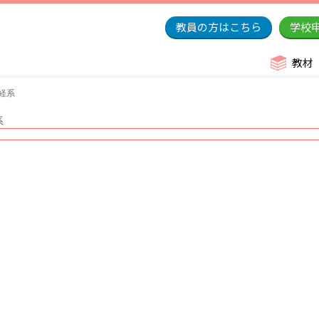
教員の方はこちら
学校
教材
経系
系