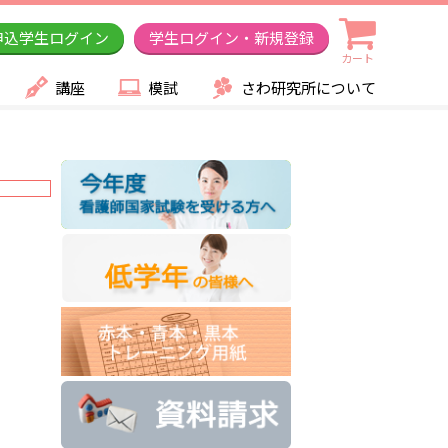
申込学生ログイン
学生ログイン・新規登録
カート
講座
模試
さわ研究所について