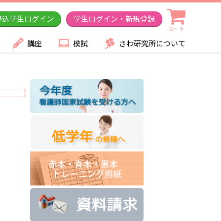
申込学生ログイン
学生ログイン・新規登録
カート
講座
模試
さわ研究所について