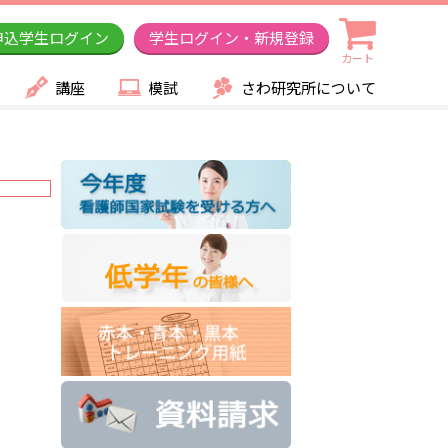
申込学生ログイン
学生ログイン・新規登録
カート
講座
模試
さわ研究所について