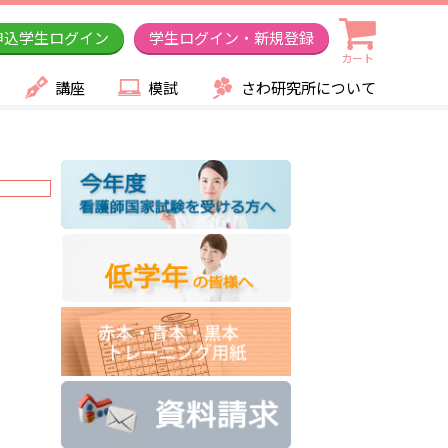
申込学生ログイン
学生ログイン・新規登録
カート
講座
模試
さわ研究所について