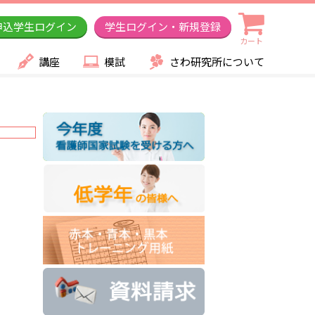
申込学生ログイン
学生ログイン・新規登録
カート
講座
模試
さわ研究所について