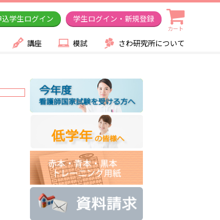
申込学生ログイン
学生ログイン・新規登録
カート
講座
模試
さわ研究所について