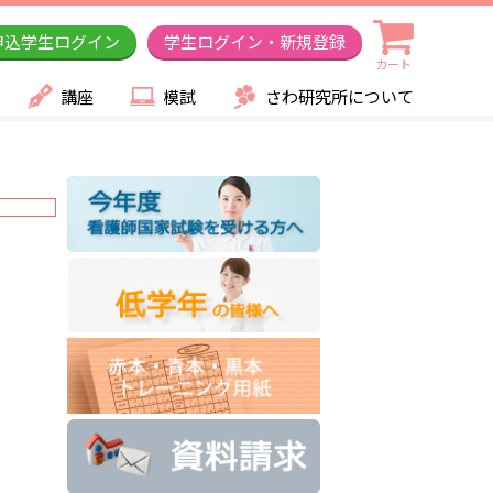
申込学生ログイン
学生ログイン・新規登録
カート
講座
模試
さわ研究所について