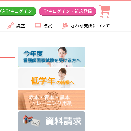
申込学生ログイン
学生ログイン・新規登録
カート
講座
模試
さわ研究所について