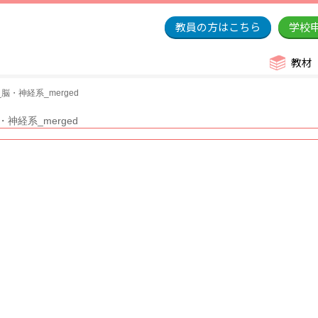
教員の方はこちら
学校
教材
・神経系_merged
経系_merged