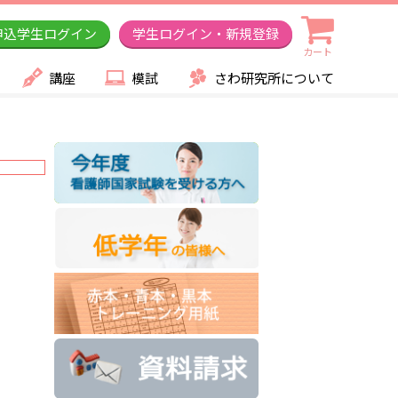
申込学生ログイン
学生ログイン・新規登録
カート
講座
模試
さわ研究所について