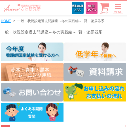
MENU
カート
HOME
一般・状況設定過去問講座～冬の実践編～_腎・泌尿器系
一般・状況設定過去問講座～冬の実践編～_腎・泌尿器系