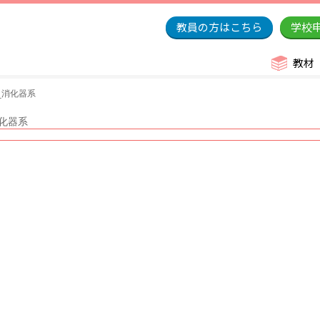
教員の方はこちら
学校
教材
_消化器系
化器系