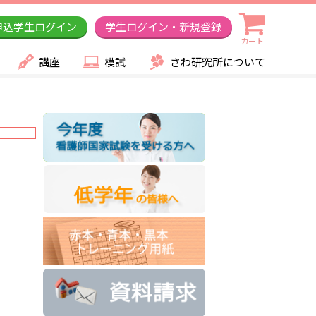
申込学生ログイン
学生ログイン・新規登録
カート
講座
模試
さわ研究所について