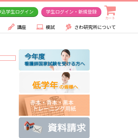
申込学生ログイン
学生ログイン・新規登録
カート
講座
模試
さわ研究所について