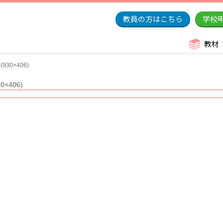
教員の方はこちら
学校
教材
30×406)
×406)