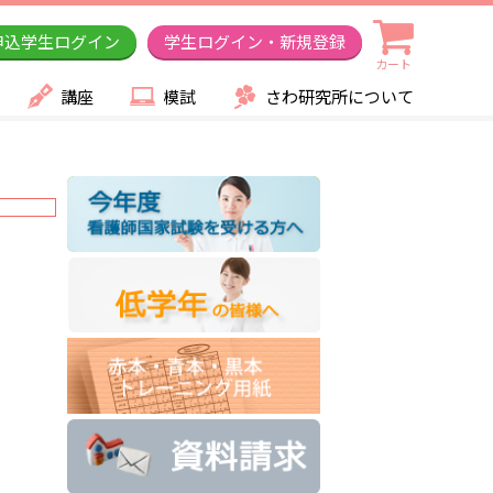
申込学生ログイン
学生ログイン・新規登録
カート
講座
模試
さわ研究所について