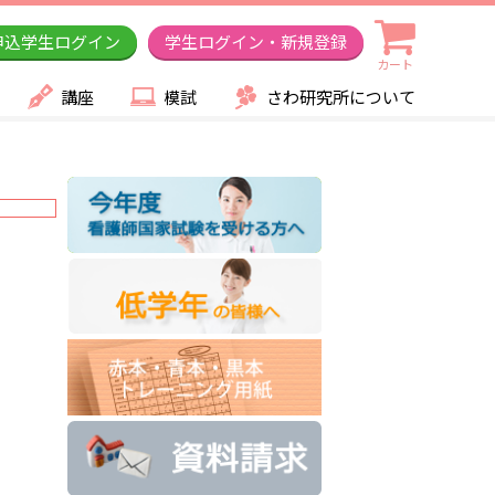
申込学生ログイン
学生ログイン・新規登録
カート
講座
模試
さわ研究所について