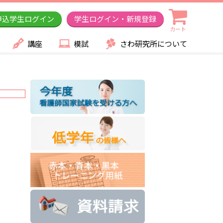
申込学生ログイン
学生ログイン・新規登録
カート
講座
模試
さわ研究所について