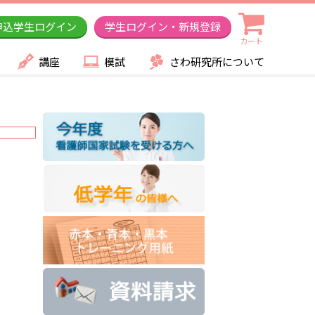
申込学生ログイン
学生ログイン・新規登録
カート
講座
模試
さわ研究所について