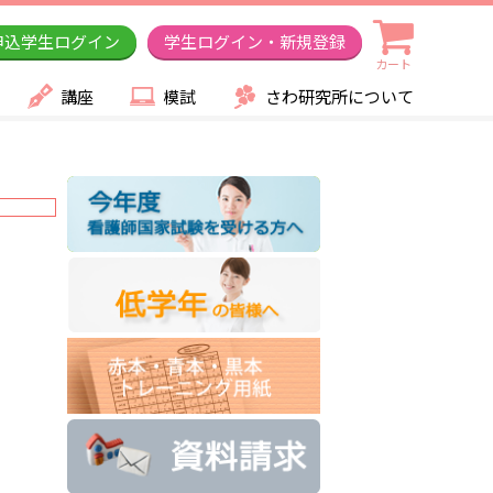
申込学生ログイン
学生ログイン・新規登録
カート
講座
模試
さわ研究所について