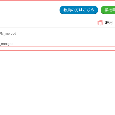
教員の方はこちら
学校
教材
_merged
erged