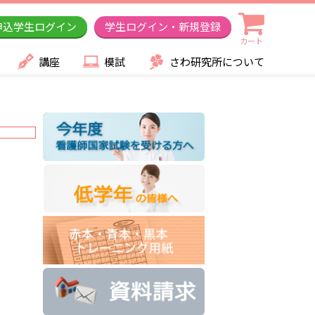
申込学生ログイン
学生ログイン・新規登録
カート
講座
模試
さわ研究所について