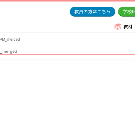
教員の方はこちら
学校
教材
_merged
erged