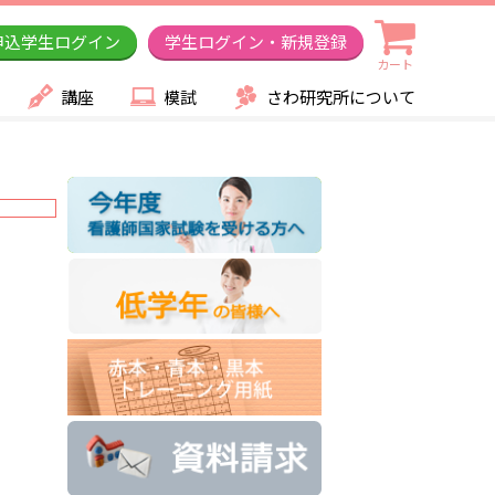
申込学生ログイン
学生ログイン・新規登録
カート
講座
模試
さわ研究所について