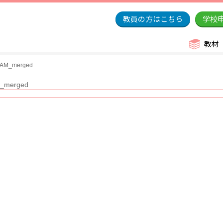
教員の方はこちら
学校
教材
_merged
erged