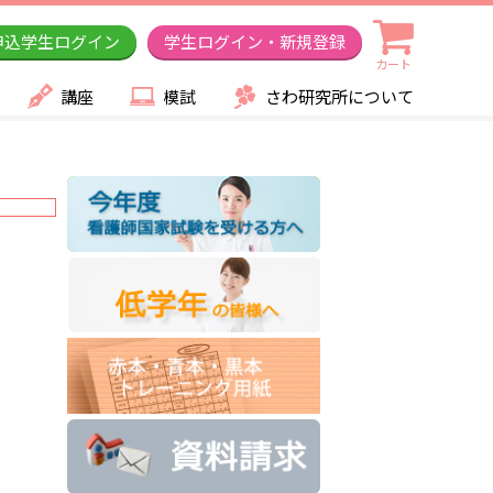
申込学生ログイン
学生ログイン・新規登録
カート
講座
模試
さわ研究所について