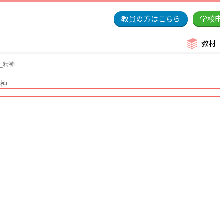
教員の方はこちら
学校
教材
_精神
精神