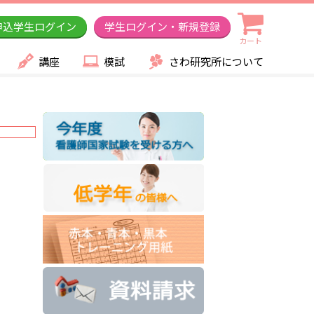
申込学生ログイン
学生ログイン・新規登録
カート
講座
模試
さわ研究所について