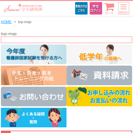
MENU
カート
HOME
top-map
top-map