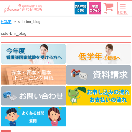
MENU
カート
HOME
side-bnr_blog
side-bnr_blog