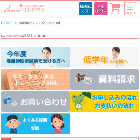
MENU
カート
HOME
saishuheiki2021-shouni
saishuheiki2021-shouni