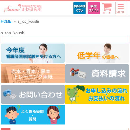
MENU
カート
HOME
s_top_koushi
s_top_koushi