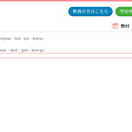
教員の方はこちら
学校
教材
llyear・text・pre・text-pc
year・text・pre・text-pc