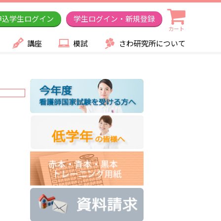
申込学生ログイン
学生ログイン・新規登録
カート
講座
模試
さわ研究所について