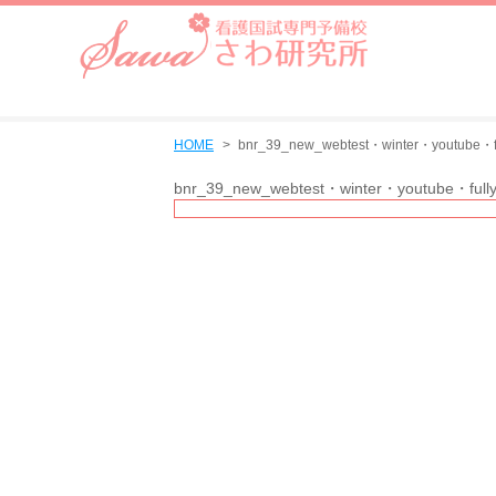
HOME
bnr_39_new_webtest・winter・youtube・fu
bnr_39_new_webtest・winter・youtube・full