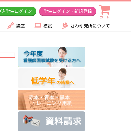
申込学生ログイン
学生ログイン・新規登録
カート
講座
模試
さわ研究所について